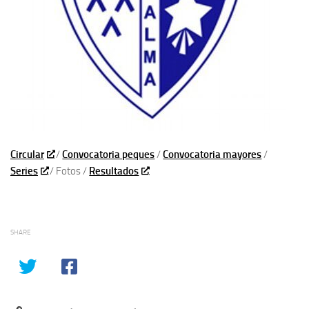
Circular
/
Convocatoria peques
/
Convocatoria mayores
/
Series
/ Fotos /
Resultados
SHARE