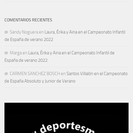
COMENTARIOS RECIENTES
Sandy Noguera
en
Laura, Érika y Aina en el Campeonato Infantil
de España de verano 2022
Marga
en
Laura, Érika y Aina en el Campeonato Infantil de
España de verano 2022
CARMEN SANCHEZ BOSCH
en
Santos Villalón en el Campeonato
de España Absoluto y Junior de Verano