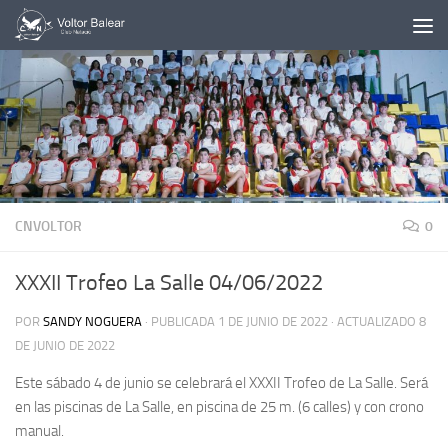
Saltar al contenido
CNVOLTOR
0
XXXII Trofeo La Salle 04/06/2022
POR
SANDY NOGUERA
· PUBLICADA
1 DE JUNIO DE 2022
· ACTUALIZADO
8
DE JUNIO DE 2022
Este sábado 4 de junio se celebrará el XXXII Trofeo de La Salle. Será
en las piscinas de La Salle, en piscina de 25 m. (6 calles) y con crono
manual.