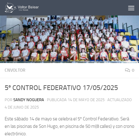
Saltar al contenido
CNVOLTOR
0
5º CONTROL FEDERATIVO 17/05/2025
POR
SANDY NOGUERA
· PUBLICADA
14 DE MAYO DE 2025
· ACTUALIZADO
4 DE JUNIO DE 2025
Este sábado 14 de mayo se celebra el 5º Control Federativo. Será
en las piscinas de Son Hugo, en piscina de 50 m(8 calles) y con crono
electrónico.