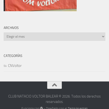
ARCHIVOS
Archivos
CATEGORÍAS
CNVoltor
CLUB NATACIO VOLTOR BALEAR © 2026. Todos los derechos
reservados.
Funciona con
- Diseñado con el
Tema Hueman