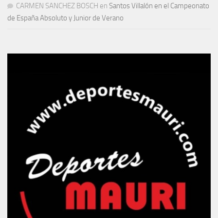
CARMEN SANCHEZ BOSCH
en
Santos Villalón en el Campeonato
de España Absoluto y Junior de Verano