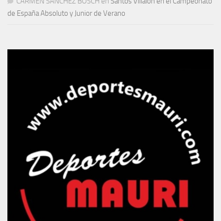
CARMEN SANCHEZ BOSCH
en
Santos Villalón en el Campeonato
de España Absoluto y Junior de Verano