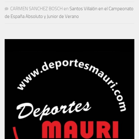
CARMEN SANCHEZ BOSCH
en
Santos Villalón en el Campeonato
de España Absoluto y Junior de Verano