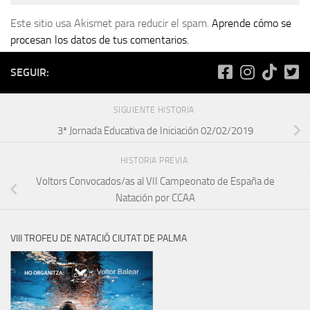
Este sitio usa Akismet para reducir el spam.
Aprende cómo se
procesan los datos de tus comentarios.
SEGUIR:
SIGUIENTE HISTORIA
3ª Jornada Educativa de Iniciación 02/02/2019
HISTORIA PREVIA
Voltors Convocados/as al VII Campeonato de España de
Natación por CCAA
VIII TROFEU DE NATACIÓ CIUTAT DE PALMA