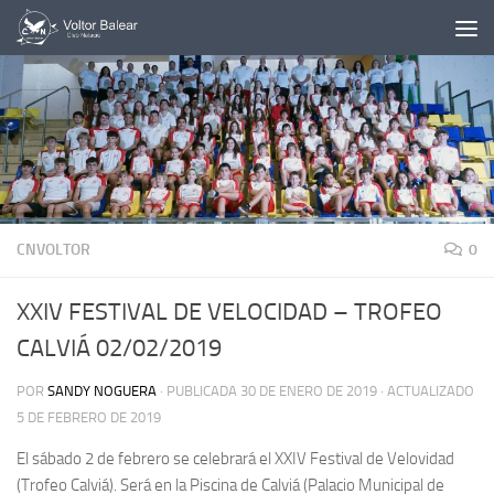
Saltar al contenido
CNVOLTOR
0
XXIV FESTIVAL DE VELOCIDAD – TROFEO
CALVIÁ 02/02/2019
POR
SANDY NOGUERA
· PUBLICADA
30 DE ENERO DE 2019
· ACTUALIZADO
5 DE FEBRERO DE 2019
El sábado 2 de febrero se celebrará el XXIV Festival de Velovidad
(Trofeo Calviá). Será en la Piscina de Calviá (Palacio Municipal de