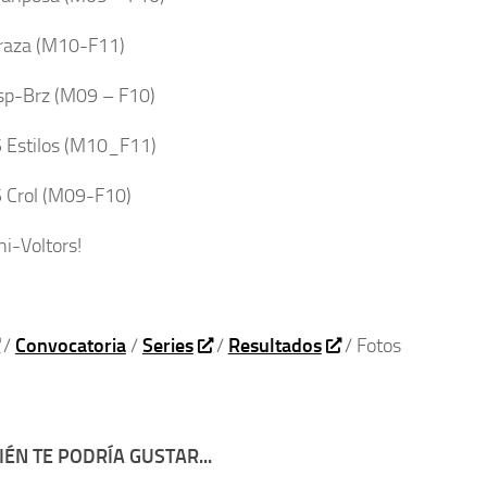
raza (M10-F11)
p-Brz (M09 – F10)
Estilos (M10_F11)
Crol (M09-F10)
ni-Voltors!
/
Convocatoria
/
Series
/
Resultados
/ Fotos
ÉN TE PODRÍA GUSTAR...