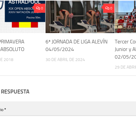
0
0
 PRIMAVERA
6ª JORNADA DE LIGA ALEVÍN
Tercer Co
 ABSOLUTO
04/05/2024
Junior y 
02/05/2
DE 2018
30 DE ABRIL DE 2024
29 DE ABRI
 RESPUESTA
io
*