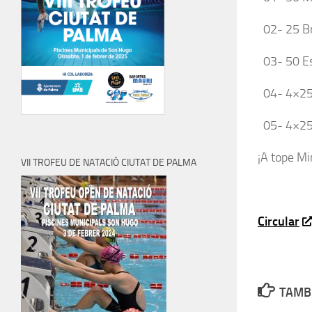
02- 25 B
03- 50 Es
04- 4×25 
05- 4×25 
¡A tope Mi
VII TROFEU DE NATACIÓ CIUTAT DE PALMA
Circular
TAMBI