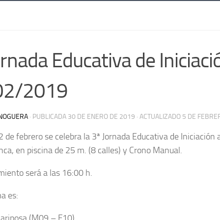
ornada Educativa de Iniciaci
02/2019
NOGUERA
· PUBLICADA
30 DE ENERO DE 2019
· ACTUALIZADO
5 DE FEBRE
2 de febrero se celebra la 3ª Jornada Educativa de Iniciación a
nca, en piscina de 25 m. (8 calles) y Crono Manual.
miento será a las 16:00 h.
a es:
riposa (M09 – F10)