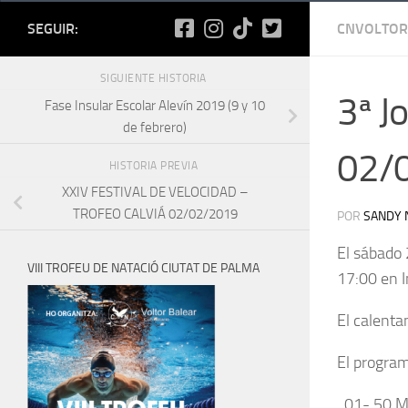
SEGUIR:
CNVOLTOR
SIGUIENTE HISTORIA
3ª J
Fase Insular Escolar Alevín 2019 (9 y 10
de febrero)
02/
HISTORIA PREVIA
XXIV FESTIVAL DE VELOCIDAD –
TROFEO CALVIÁ 02/02/2019
POR
SANDY 
El sábado 
VIII TROFEU DE NATACIÓ CIUTAT DE PALMA
17:00 en I
El calenta
El program
01- 50 Ma