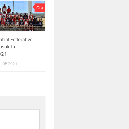
0
ntrol Federativo
Absoluto
021
L DE 2021