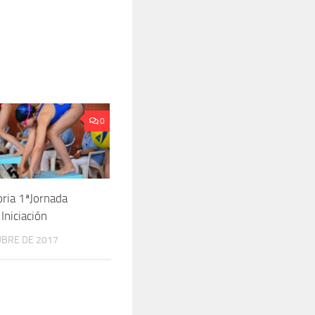
0
ria 1ªJornada
Iniciación
UBRE DE 2017