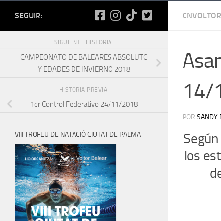
SEGUIR:
CNVOLTOR
SIGUIENTE HISTORIA
Asam
CAMPEONATO DE BALEARES ABSOLUTO
Y EDADES DE INVIERNO 2018
14/
HISTORIA PREVIA
1er Control Federativo 24/11/2018
POR
SANDY 
VIII TROFEU DE NATACIÓ CIUTAT DE PALMA
Según 
los es
d