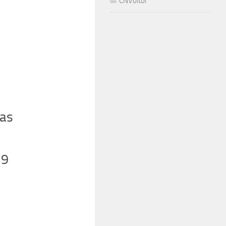
CNVoltor
tas
19