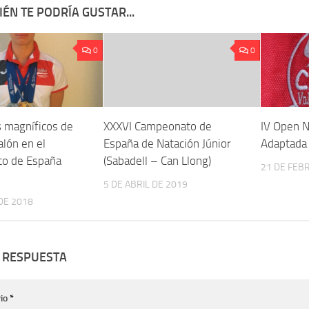
ÉN TE PODRÍA GUSTAR...
0
0
 magníficos de
XXXVI Campeonato de
IV Open N
alón en el
España de Natación Júnior
Adaptada
o de España
(Sabadell – Can Llong)
21 DE FEB
5 DE ABRIL DE 2019
 DE 2018
 RESPUESTA
io
*