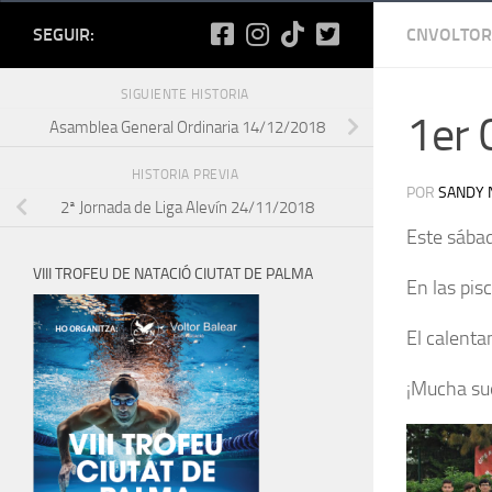
SEGUIR:
CNVOLTOR
SIGUIENTE HISTORIA
1er 
Asamblea General Ordinaria 14/12/2018
HISTORIA PREVIA
POR
SANDY 
2ª Jornada de Liga Alevín 24/11/2018
Este sábad
VIII TROFEU DE NATACIÓ CIUTAT DE PALMA
En las pis
El calenta
¡Mucha sue