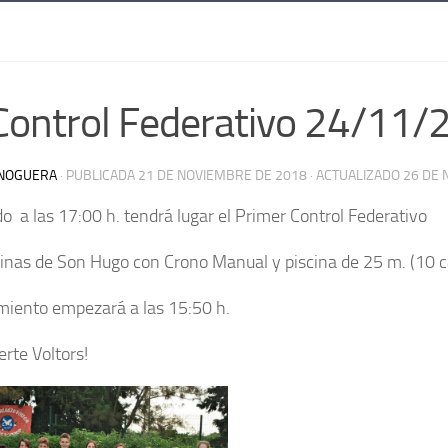
Control Federativo 24/11/
NOGUERA
· PUBLICADA
21 DE NOVIEMBRE DE 2018
· ACTUALIZADO
26 DE 
o a las 17:00 h. tendrá lugar el Primer Control Federativo
cinas de Son Hugo con Crono Manual y piscina de 25 m. (10 c
miento empezará a las 15:50 h.
rte Voltors!