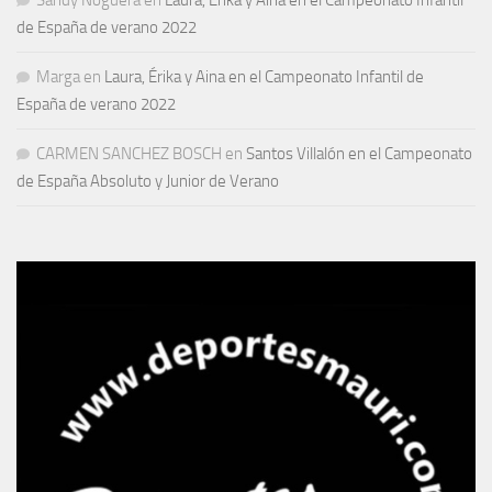
Sandy Noguera
en
Laura, Érika y Aina en el Campeonato Infantil
de España de verano 2022
Marga
en
Laura, Érika y Aina en el Campeonato Infantil de
España de verano 2022
CARMEN SANCHEZ BOSCH
en
Santos Villalón en el Campeonato
de España Absoluto y Junior de Verano