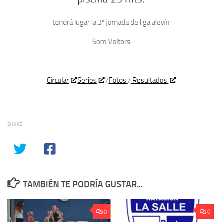
tendrá lugar la 3º jornada de liga alevín
Som Voltors
Circular
Series
/
Fotos
/
Resultados
SHARE
TAMBIÉN TE PODRÍA GUSTAR...
0
0