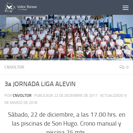
Saltar al contenido
CNVOLTOR
0
3a JORNADA LIGA ALEVIN
POR
CNVOLTOR
· PUBLICADA
22 DE DICIEMBRE DE 2017
· ACTUALIZADO
9
DE MARZO DE 2018
Sábado, 22 de diciembre, a las 17.00 hrs. en
las piscinas de Son Hugo. Crono manual y
piscina 25 mts.