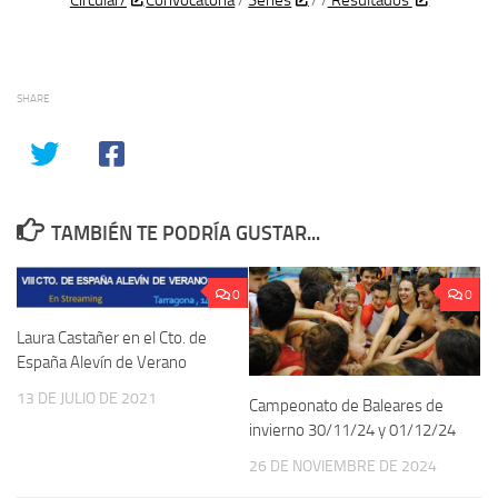
Circular/
Convocatoria
/
Series
/ /
Resultados
SHARE
TAMBIÉN TE PODRÍA GUSTAR...
0
0
Laura Castañer en el Cto. de
España Alevín de Verano
13 DE JULIO DE 2021
Campeonato de Baleares de
invierno 30/11/24 y 01/12/24
26 DE NOVIEMBRE DE 2024