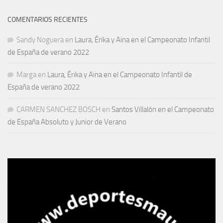
COMENTARIOS RECIENTES
Sandy Noguera
en
Laura, Érika y Aina en el Campeonato Infantil
de España de verano 2022
Marga
en
Laura, Érika y Aina en el Campeonato Infantil de
España de verano 2022
CARMEN SANCHEZ BOSCH
en
Santos Villalón en el Campeonato
de España Absoluto y Junior de Verano