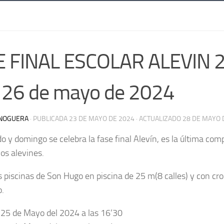
E FINAL ESCOLAR ALEVIN 
 26 de mayo de 2024
NOGUERA
· PUBLICADA
23 DE MAYO DE 2024
· ACTUALIZADO
28 DE MAYO 
o y domingo se celebra la fase final Alevín, es la última com
os alevines.
s piscinas de Son Hugo en piscina de 25 m(8 calles) y con cr
o.
 25 de Mayo del 2024 a las 16’30