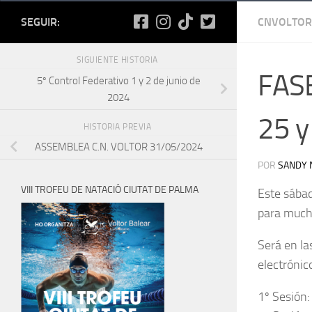
SEGUIR:
CNVOLTOR
SIGUIENTE HISTORIA
FAS
5º Control Federativo 1 y 2 de junio de
2024
25 y
HISTORIA PREVIA
ASSEMBLEA C.N. VOLTOR 31/05/2024
POR
SANDY 
VIII TROFEU DE NATACIÓ CIUTAT DE PALMA
Este sábad
para much
Será en la
electrónic
1º Sesión: