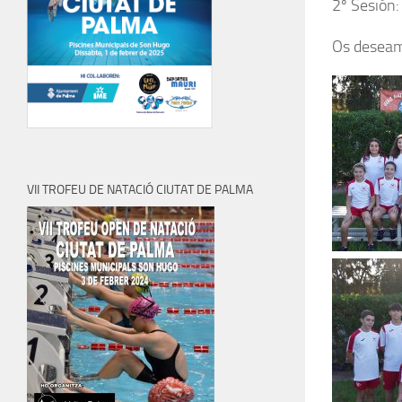
2º Sesión:
Os deseamo
VII TROFEU DE NATACIÓ CIUTAT DE PALMA