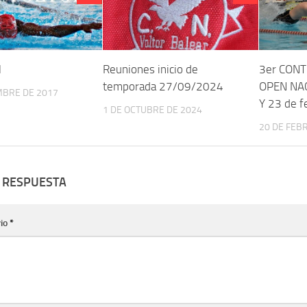
l
Reuniones inicio de
3er CONT
temporada 27/09/2024
OPEN NAC
MBRE DE 2017
Y 23 de f
1 DE OCTUBRE DE 2024
20 DE FEB
 RESPUESTA
io
*