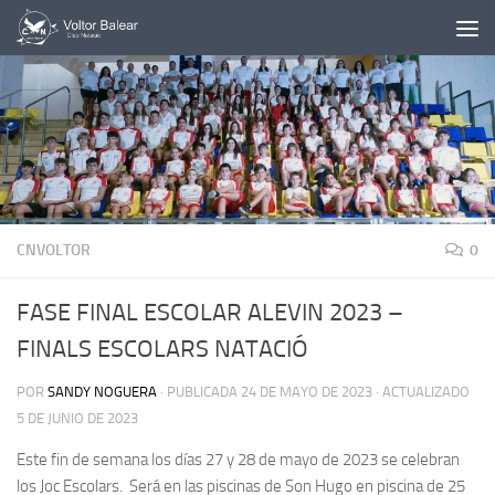
Saltar al contenido
CNVOLTOR
0
FASE FINAL ESCOLAR ALEVIN 2023 –
FINALS ESCOLARS NATACIÓ
POR
SANDY NOGUERA
· PUBLICADA
24 DE MAYO DE 2023
· ACTUALIZADO
5 DE JUNIO DE 2023
Este fin de semana los días 27 y 28 de mayo de 2023 se celebran
los Joc Escolars. Será en las piscinas de Son Hugo en piscina de 25