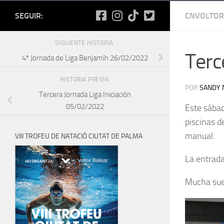
SEGUIR:
CNVOLTOR
SIGUIENTE HISTORIA
Terc
4ª Jornada de Liga Benjamín 26/02/2022
HISTORIA PREVIA
POR
SANDY 
Tercera Jornada Liga Iniciación
05/02/2022
Este sábad
piscinas d
manual.
VIII TROFEU DE NATACIÓ CIUTAT DE PALMA
La entrada
Mucha suer