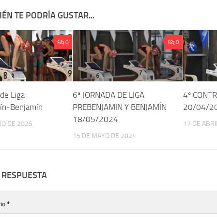
ÉN TE PODRÍA GUSTAR...
0
0
 de Liga
6ª JORNADA DE LIGA
4º CONT
ín-Benjamín
PREBENJAMIN Y BENJAMÍN
20/04/2
18/05/2024
RO DE 2025
17 DE ABRI
15 DE MAYO DE 2024
 RESPUESTA
io
*