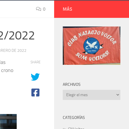
0
MÁS
02/2022
BRERO DE 2022
las
SHARE
n crono
ARCHIVOS
Archivos
CATEGORÍAS