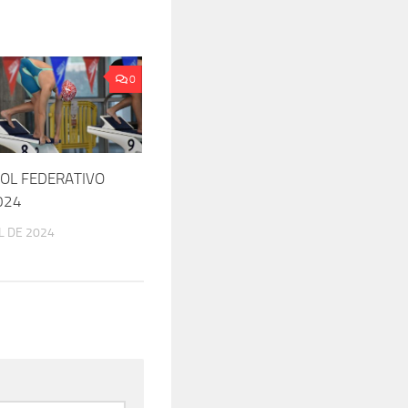
0
ROL FEDERATIVO
024
L DE 2024