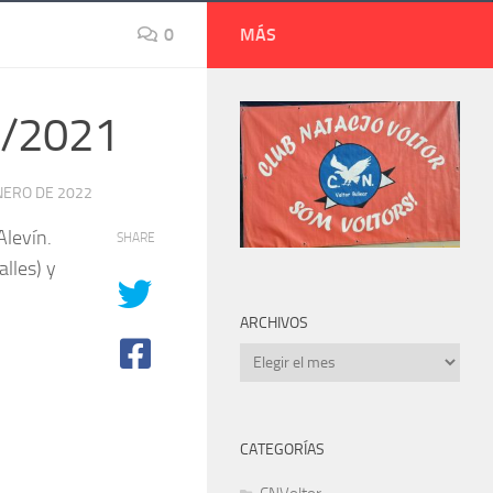
0
MÁS
11/2021
NERO DE 2022
Alevín.
SHARE
lles) y
ARCHIVOS
Archivos
CATEGORÍAS