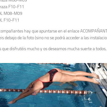
Braza M08-M09
raza F10-F11
0L M08-M09
0L F10-F11
acompañantes hay que apuntarse en el enlace ACOMPAÑAN
is debajo de la foto (sino no se podrá acceder a las instalaci
 que disfrutéis mucho y os deseamos mucha suerte a todos,