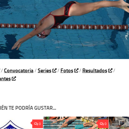
/
Convocatoria
/
Series
/
Fotos
/
Resultados
/
ntes
ÉN TE PODRÍA GUSTAR...
0
0