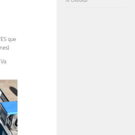
CNVoltor
TES que
ones)
 Va