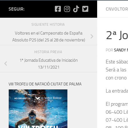
SEGUIR:
CNVOLTOR
SIGUIENTE HISTORIA
2ª J
Voltores en el Campeonato de España
Absoluto P25 (del 25 al 28 de noviembre)
POR
SANDY 
HISTORIA PREVIA
1ª Jornada Educativa de Iniciación
Este sábad
13/11/2021
Será a las
con crono
VIII TROFEU DE NATACIÓ CIUTAT DE PALMA
La entrada
El program
06-400 L
07-400 Li