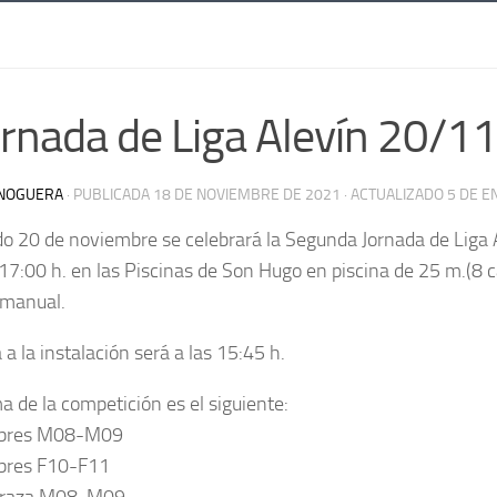
ornada de Liga Alevín 20/
NOGUERA
· PUBLICADA
18 DE NOVIEMBRE DE 2021
· ACTUALIZADO
5 DE E
o 20 de noviembre se celebrará la Segunda Jornada de Liga 
 17:00 h. en las Piscinas de Son Hugo en piscina de 25 m.(8 ca
 manual.
 a la instalación será a las 15:45 h.
a de la competición es el siguiente:
ibres M08-M09
bres F10-F11