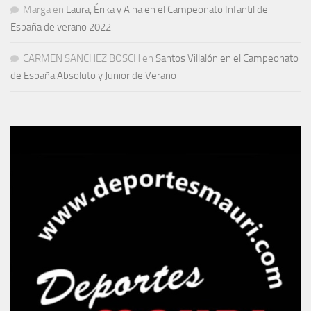
Marga
en
Laura, Érika y Aina en el Campeonato Infantil de
España de verano 2022
CARMEN SANCHEZ BOSCH
en
Santos Villalón en el Campeonato
de España Absoluto y Junior de Verano