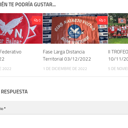
ÉN TE PODRÍA GUSTAR...
0
0
 Federativo
Fase Larga Distancia
II TROF
22
Territorial 03/12/2022
10/11/2
DE 2022
1 DE DICIEMBRE DE 2022
5 DE NOVI
 RESPUESTA
io
*