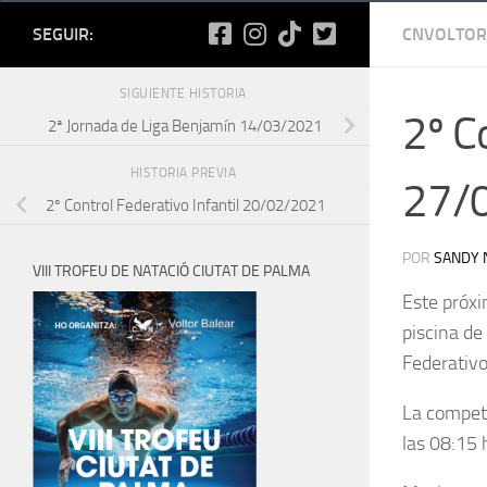
SEGUIR:
CNVOLTOR
SIGUIENTE HISTORIA
2º C
2ª Jornada de Liga Benjamín 14/03/2021
HISTORIA PREVIA
27/
2º Control Federativo Infantil 20/02/2021
POR
SANDY 
VIII TROFEU DE NATACIÓ CIUTAT DE PALMA
Este próxi
piscina de
Federativo
La competi
las 08:15 