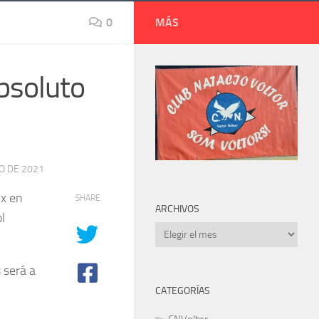
0
MÁS
Absoluto
O DE 2021
ix en
SHARE
ARCHIVOS
l
Archivos
 será a
CATEGORÍAS