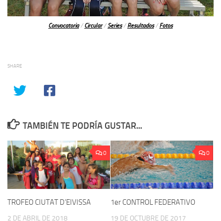
Convocatoria
/
Circular
/
Series
/
Resultados
/
Fotos
SHARE
TAMBIÉN TE PODRÍA GUSTAR...
0
0
TROFEO CIUTAT D’EIVISSA
1er CONTROL FEDERATIVO
2 DE ABRIL DE 2018
19 DE OCTUBRE DE 2017