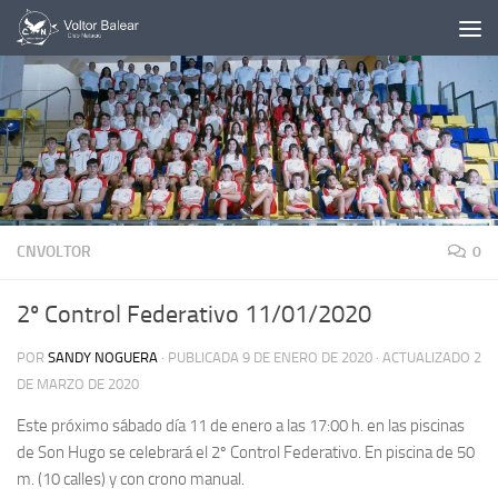
Saltar al contenido
CNVOLTOR
0
2º Control Federativo 11/01/2020
POR
SANDY NOGUERA
· PUBLICADA
9 DE ENERO DE 2020
· ACTUALIZADO
2
DE MARZO DE 2020
Este próximo sábado día 11 de enero a las 17:00 h. en las piscinas
de Son Hugo se celebrará el 2º Control Federativo. En piscina de 50
m. (10 calles) y con crono manual.