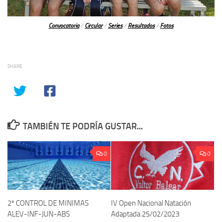
Convocatoria
/
Circular
/
Series
/
Resultados
/
Fotos
SHARE
TAMBIÉN TE PODRÍA GUSTAR...
0
0
2º CONTROL DE MINIMAS
IV Open Nacional Natación
ALEV-INF-JUN-ABS
Adaptada 25/02/2023