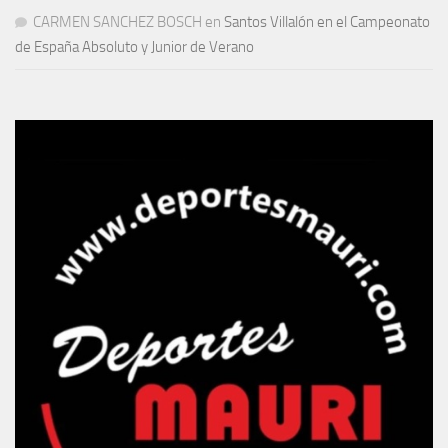
CARMEN SANCHEZ BOSCH
en
Santos Villalón en el Campeonato
de España Absoluto y Junior de Verano