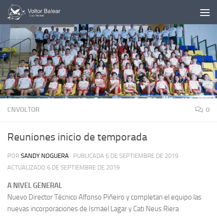
Saltar al contenido
CNVOLTOR
0
Reuniones inicio de temporada
POR
SANDY NOGUERA
· PUBLICADA
6 DE SEPTIEMBRE DE 2019
·
ACTUALIZADO
6 DE SEPTIEMBRE DE 2019
A NIVEL GENERAL
Nuevo Director Técnico Alfonso Piñeiro y completan el equipo las
nuevas incorporaciones de Ismael Lagar y Cati Neus Riera