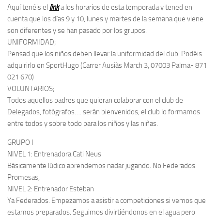
Aquí tenéis el
link
a los horarios de esta temporada y tened en
cuenta que los días 9 y 10, lunes y martes de la semana que viene
son diferentes y se han pasado por los grupos.
UNIFORMIDAD;
Pensad que los niños deben llevar la uniformidad del club. Podéis
adquirirlo en SportHugo (Carrer Ausiàs March 3, 07003 Palma- 871
021 670)
VOLUNTARIOS;
Todos aquellos padres que quieran colaborar con el club de
Delegados, fotógrafos…. serán bienvenidos, el club lo formamos
entre todos y sobre todo para los niños y las niñas.
GRUPO I
NIVEL 1: Entrenadora Cati Neus
Básicamente lúdico aprendemos nadar jugando. No Federados.
Promesas,
NIVEL 2: Entrenador Esteban
Ya Federados. Empezamos a asistir a competiciones si vemos que
estamos preparados. Seguimos divirtiéndonos en el agua pero